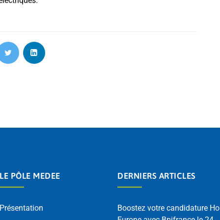
électriques.
LE PÔLE MEDEE
DERNIERS ARTICLES
Présentation
Boostez votre candidature Ho
Europe avec Bpifrance le 24