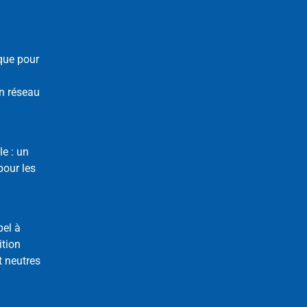
que pour
n réseau
le : un
our les
pel à
ition
t neutres