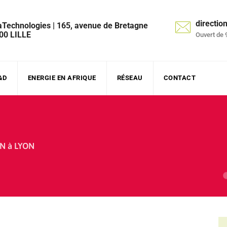
directi
aTechnologies | 165, avenue de Bretagne
00 LILLE
Ouvert de 
&D
ENERGIE EN AFRIQUE
RÉSEAU
CONTACT
N à LYON