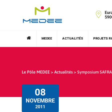
Skip
to
Eur
content
590
MEDEE
ACTUALITÉS
PROJETS R
Le Pôle MEDEE
>
Actualités
>
Symposium SAFRA
08
NOVEMBRE
2011