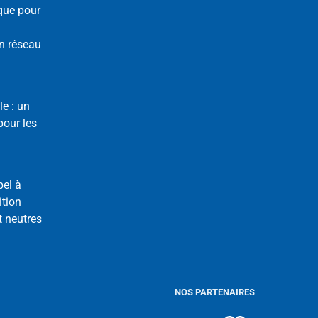
que pour
n réseau
le : un
our les
pel à
ition
t neutres