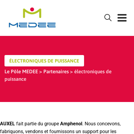
Skip
to
content
ÉLECTRONIQUES DE PUISSANCE
Le Pôle MEDEE
>
Partenaires
>
électroniques de
puissance
AUXEL
fait partie du groupe
Amphenol
. Nous concevons,
fabriquons, vendons et fournissons un support pour les