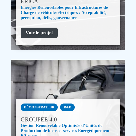
ERICA
Énergies Renouvelables pour Infrastructures de
Charge de véhicules électriques : Acceptabilité,
perception, défis, gouvernance
Voir le projet
DÉMONSTRATEUR
R&D
GROUPEE 4.0
Gestion Renouvelable Optimisée d’Unités de
Production de biens et services Energétiquement
Efficaces