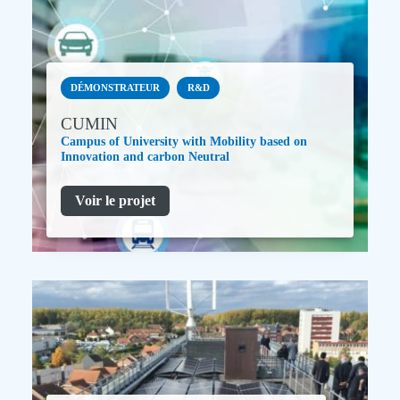
DÉMONSTRATEUR
R&D
CUMIN
Campus of University with Mobility based on
Innovation and carbon Neutral
Voir le projet